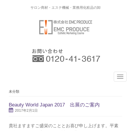
サロン商材・エステ機械・業務用化粧品の卸
T
o
g
未分類
g
l
Beauty World Japan 2017 出展のご案内
e
2017年2月1日
n
a
v
貴社ますますご盛栄のこととお喜び申し上げます。平素
i