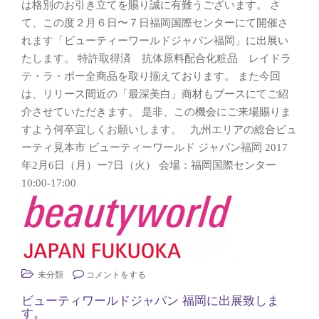
は格別のお引き立てを賜り誠に有難うございます。 さ
g
て、この度２月６日〜７日福岡国際センターにて開催さ
a
れます「ビューティーワールドジャパン福岡」に出展い
t
i
たします。 特許取得済 抗体原料配合化粧品 レイドラ
o
テ・ラ・ポー全商品を取り揃えております。 また今回
n
は、リリース間近の「最深美白」商材もブースにてご紹
介させていただきます。 是非、この機会にご来場賜りま
すよう何卒宜しくお願いします。 九州エリアの総合ビュ
ーティ見本市
ビューティーワールド ジャパン福岡
2017
年2月6日（月）ー7日（火） 会場：福岡国際センター
10:00-17:00
未分類
コメントをする
ビューティワールドジャパン 福岡に出展致しま
す。